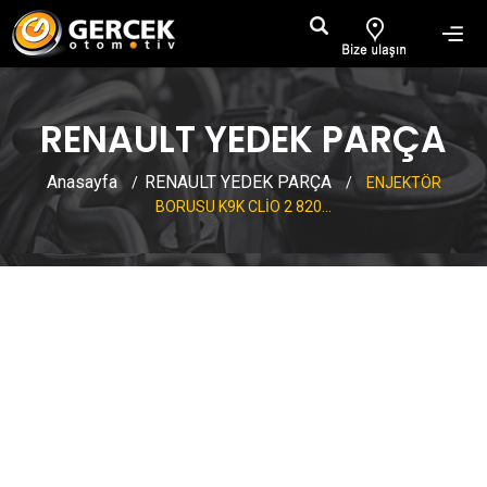
RENAULT YEDEK PARÇA
Anasayfa
RENAULT YEDEK PARÇA
/
/
ENJEKTÖR
BORUSU K9K CLİO 2 820...
ENJEKTÖR BORUSU K9K CLİO 2
8200591974 7701207027
7701208953 7701209702