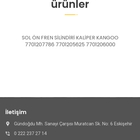
ürünler
SOL ÖN FREN SİLİNDİRİ KALİPER KANGOO
7701207786 7701205625 7701206000
İletişim
Gündoğdu Mh. Sanayi Çarşısı Muratcan Sk. No: 6 Eskişehir
0 222 237 27 14