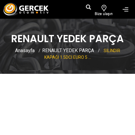
RENAULT YEDEK PARÇA
Anasayfa
RENAULT YEDEK PARÇA
/
/
SİLİNDİR
KAPAĞI 1.5DCİ EURO 5 ...
SİLİNDİR KAPAĞI 1.5DCİ EURO 5
MEGANE 4 CLİO 4 KADJAR
SANDERO 2 LODGY DOKKER