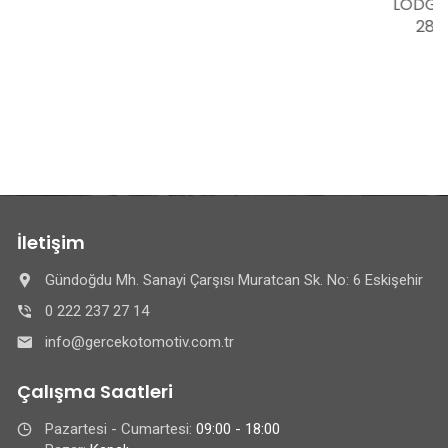
LODGY DOKKER SYMBOL CLIO IV CAPTUR
281158780R 281150757R 281152186R
281155052R 281159919R
İletişim
Gündoğdu Mh. Sanayi Çarşısı Muratcan Sk. No: 6 Eskişehir
0 222 237 27 14
info@gercekotomotiv.com.tr
Çalışma Saatleri
Pazartesi - Cumartesi:
09:00 - 18:00