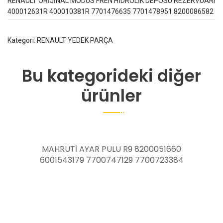
RENAULT ORİJİNAL MODUS FREN HİDROLİK DEPOSU REZERVUARI
400012631R 400010381R 7701476635 7701478951 8200086582
Kategori:
RENAULT YEDEK PARÇA
Bu kategorideki diğer
ürünler
9 8200051660
DEBRİYAJ SİLİNDİRİ MEGANE 
9 7700723384
FLUENCE MEGANE 4 TALİSM
306202400R 3062093