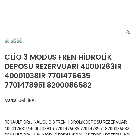
7701476635 7701478951
8200086582
🔍
CLİO 3 MODUS FREN HİDROLİK
DEPOSU REZERVUARI 400012631R
400010381R 7701476635
7701478951 8200086582
Marka:
ORİJİNAL
RENAULT ORİJİNAL CLİO 3 FREN HİDROLİK DEPOSU REZERVUARI
400012631R 400010381R 7701476635 7701478951 8200086582