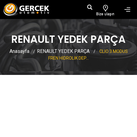
RENAULT YEDEK PARÇA
Anasayfa
RENAULT YEDEK PARÇA
/
/
CLİO 3 MODUS
FREN HİDROLİK DEP...
CLİO 3 MODUS FREN HİDROLİK
DEPOSU REZERVUARI
400012631R 400010381R