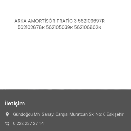
DAVLUMBAZ KLİPS SOMUNU CLİO 3 SCENİC
MEGANE 3 DUSTER 7703041045 0124101131
7703039009
İletişim
Gündoğdu Mh. Sanayi Çarşısı Muratcan Sk. No: 6 Eskişehir
0 222 237 27 14