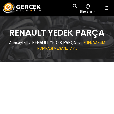
RENAULT YEDEK PARÇA
Anasayfa
RENAULT YEDEK PARÇA
/
/
FREN VAKUM
POMPASI MEGANE IV Y...
FREN VAKUM POMPASI
MEGANE IV YENI SYMBOL CLIO
IV DUSTER LODGY DOKKER