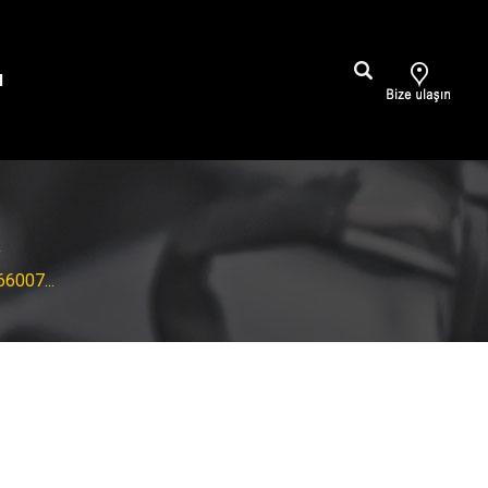
M
A
6007...