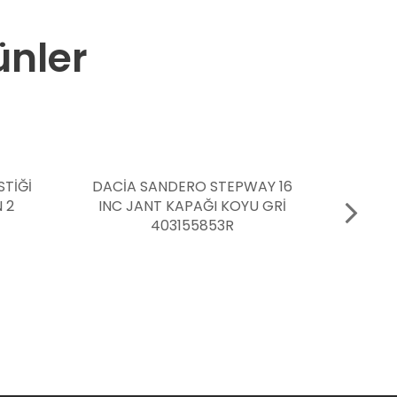
ünler
TEPWAY 16
ENJEKSİYON BEYNİ LPG
KOYU GRİ
DUSTER 4x2 237101876R
3R