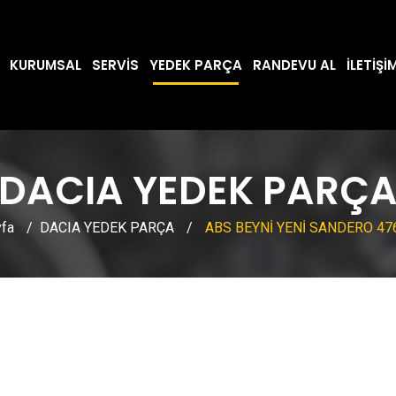
KURUMSAL
SERVIS
YEDEK PARÇA
RANDEVU AL
İLETIŞI
DACIA YEDEK PARÇ
fa
/
DACIA YEDEK PARÇA
/
ABS BEYNİ YENİ SANDERO 476