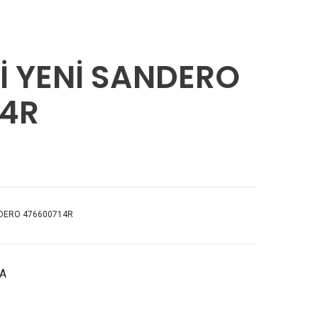
6600714R
İ YENİ SANDERO
14R
NDERO 476600714R
ÇA