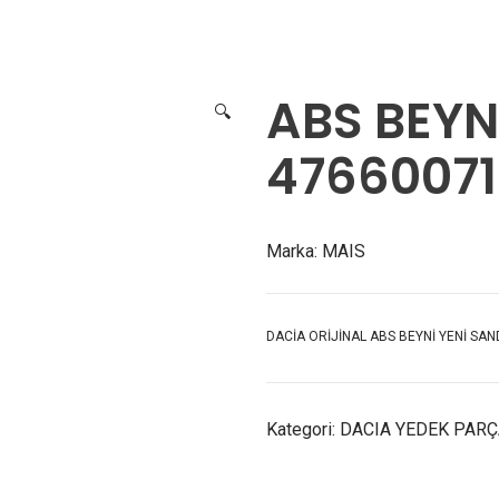
Nİ YENİ SANDERO 47
ABS BEYN
🔍
4766007
Marka:
MAIS
DACİA ORİJİNAL ABS BEYNİ YENİ SA
Kategori:
DACIA YEDEK PAR