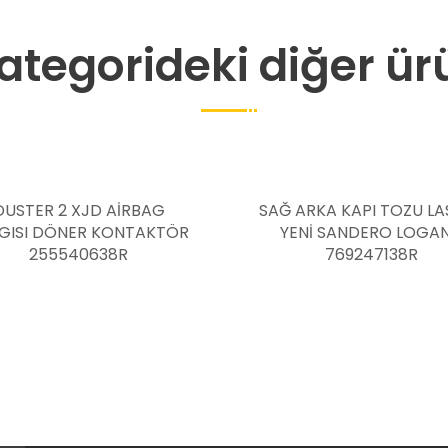
ategorideki diğer ür
SAĞ ARKA KAPI TOZU LASTİĞİ
DACİA SANDERO S
YENİ SANDERO LOGAN 2
INC JANT KAPAĞI 
769247138R
40315585