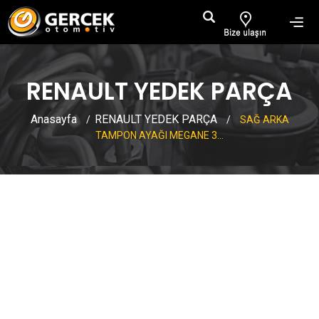
RENAULT YEDEK PARÇA
Anasayfa
RENAULT YEDEK PARÇA
/
/
SAĞ ARKA
TAMPON AYAĞI MEGANE 3...
SAĞ ARKA TAMPON AYAĞI
MEGANE 3 COUPE
850440016R