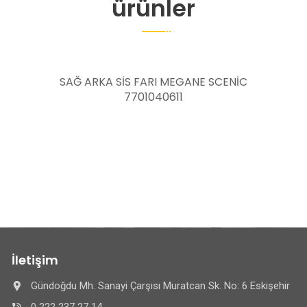
ürünler
NE SCENİC
TURBO SOĞUTMA POMPASI CLİO 
LAGUNA 2 MEGANE 2 MODUS SCE
SATİS MASTER 3 NV300 NOTE QA
TRAİL 8200285950 144B0J
İletişim
Gündoğdu Mh. Sanayi Çarşısı Muratcan Sk. No: 6 Eskişehir