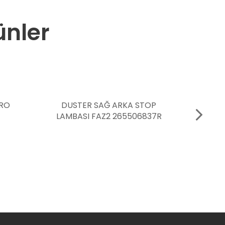
ünler
KA STOP
SAĞ BAGAJ KAPAK
5506837R
MENTEŞESİ LOGAN
6001546880