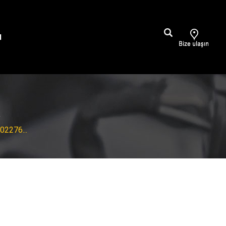
M
A
2276...