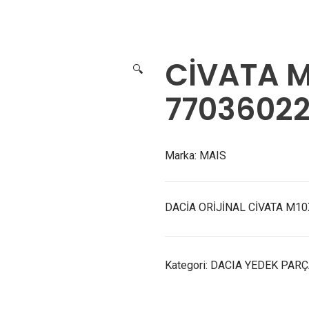
 SANDERO 770360227
CİVATA 
🔍
77036022
Marka:
MAIS
DACİA ORİJİNAL CİVATA M1
Kategori:
DACIA YEDEK PAR