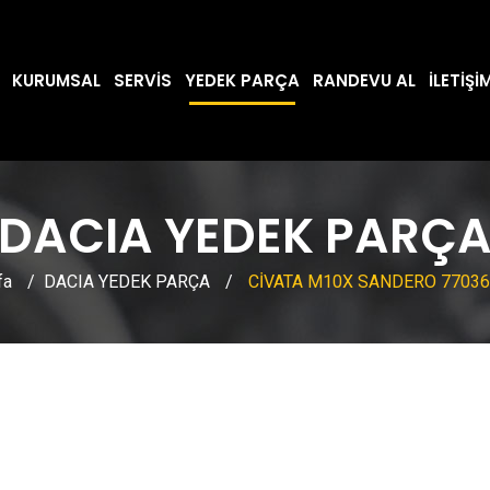
KURUMSAL
SERVIS
YEDEK PARÇA
RANDEVU AL
İLETIŞI
DACIA YEDEK PARÇ
fa
/
DACIA YEDEK PARÇA
/
CİVATA M10X SANDERO 770360