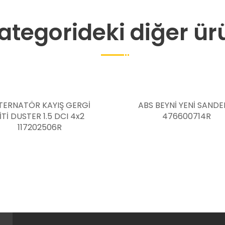
ategorideki diğer ür
ABS BEYNİ YENİ SANDERO
DUSTER SAĞ AR
476600714R
LAMBASI FAZ2 26