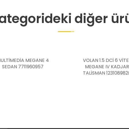
ategorideki diğer ür
VOLAN 1.5 DCİ 6 VİTES
ARKA FREN BALAT
MEGANE IV KADJAR
CLİO 5 44060
TALİSMAN 123108982R