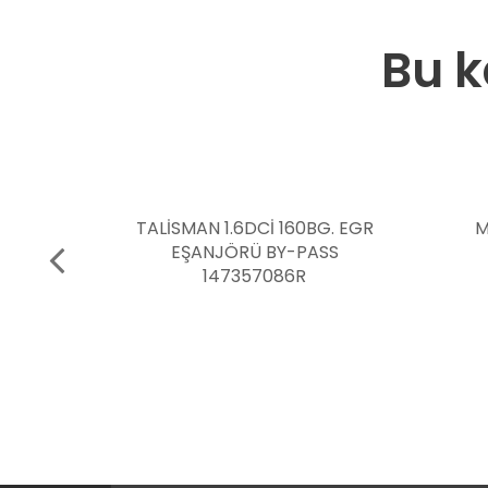
Bu k
 160BG. EGR
MULTİMEDİA MEGANE 4
BY-PASS
SEDAN 7711960957
086R