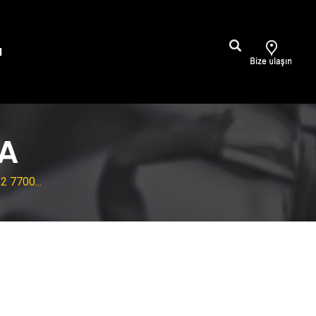
M
ÇA
 7700...