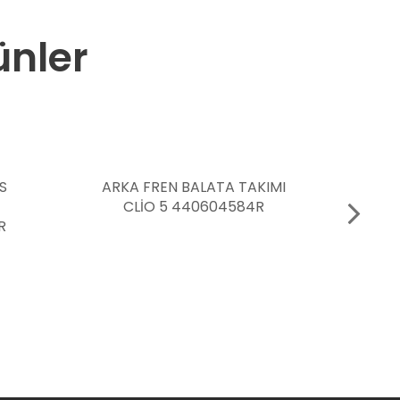
ünler
A TAKIMI
DEVİRDAİM SU POMPASI CLİO
4584R
KANGOO SYMBOL THALİA
MEGANE 2 SCENİC 2 LOGAN 2
DUSTER 1.5 DCI 7701478031
7701475995