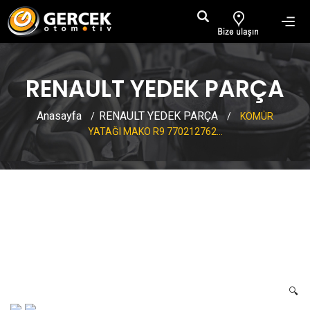
RENAULT YEDEK PARÇA
Anasayfa
RENAULT YEDEK PARÇA
/
/
KÖMÜR
YATAĞI MAKO R9 770212762...
KÖMÜR YATAĞI MAKO R9
7702127626 7702131484
🔍