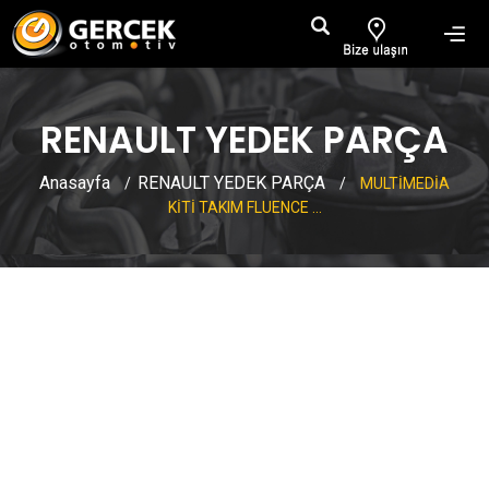
RENAULT YEDEK PARÇA
Anasayfa
RENAULT YEDEK PARÇA
/
/
MULTİMEDİA
KİTİ TAKIM FLUENCE ...
MULTİMEDİA KİTİ TAKIM
FLUENCE MEGANE 3 2012
ÖNCESİ MODELLER İÇİN