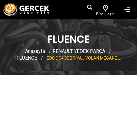
FLUENCE
Anasayfa
RENAULT YEDEK PARÇA
/
/
FLUENCE
/
EDC DC4 DEBRİYAJ VOLAN MEGANE ...
EDC DC4 DEBRİYAJ VOLAN
MEGANE FLUENCE CLIO
CAPTUR 123005236R