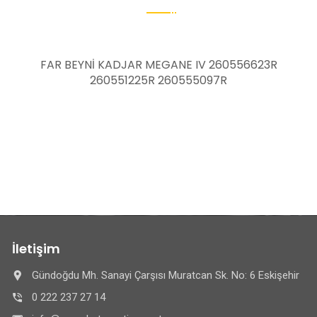
FAR BEYNİ KADJAR MEGANE IV 260556623R
260551225R 260555097R
İletişim
Gündoğdu Mh. Sanayi Çarşısı Muratcan Sk. No: 6 Eskişehir
0 222 237 27 14