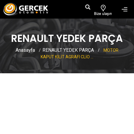
RENAULT YEDEK PARÇA
Anasayfa
RENAULT YEDEK PARÇA
/
/
MOTOR
KAPUT KİLİT AGRAFI CLİO ...
MOTOR KAPUT KİLİT AGRAFI
CLİO 2 7703079822
7703079052