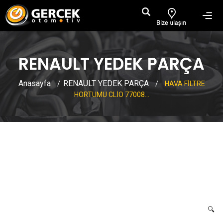
RENAULT YEDEK PARÇA
Anasayfa
RENAULT YEDEK PARÇA
/
/
HAVA FİLTRE
HORTUMU CLİO 77008...
HAVA FİLTRE HORTUMU CLİO
7700871204
🔍