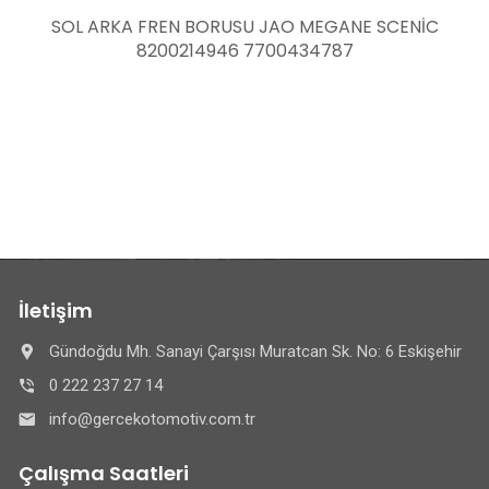
SOL ARKA FREN BORUSU JAO MEGANE SCENİC
8200214946 7700434787
İletişim
Gündoğdu Mh. Sanayi Çarşısı Muratcan Sk. No: 6 Eskişehir
0 222 237 27 14
info@gercekotomotiv.com.tr
Çalışma Saatleri