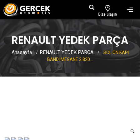
RENAULT YEDEK PARÇA
Anasayfa
RENAULT YEDEK PARÇA
/
/
SOL ÖN KAPI
BANDI MEGANE 2 820...
SOL ÖN KAPI BANDI MEGANE 2
8200648664
🔍