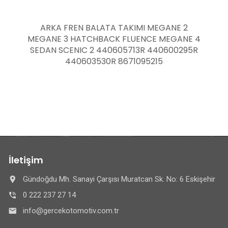
NE 2
EDC OTOMATİK ŞANZIMAN YAĞI MOTUL M
EGANE 4
DCTF 1 LİTRE 7711428122 MEGANE 3 FLU
00295R
SCENIC 3
İletişim
Gündoğdu Mh. Sanayi Çarşısı Muratcan Sk. No: 6 Eskişehir
0 222 237 27 14
info@gercekotomotiv.com.tr